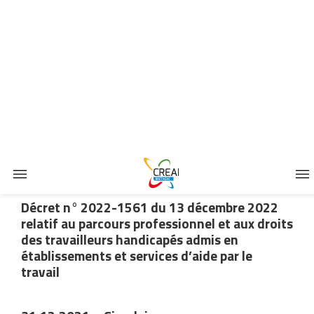
Décret n° 2022-1561 du 13 décembre 2022
relatif au parcours professionnel et aux droits
des travailleurs handicapés admis en
établissements et services d’aide par le
travail
31.12.2021 – Circulaire
n°DGCS/SD3B/SDEFP/METH/2021/237
relative au fonctionnement et au
déploiement des dispositifs emploi
accompagné en mode plateforme
06.10.2022 – Circulaire n°6375/SG relative à
la mise en oeuvre de la politique
interministérielle pour l’inclusion des
personnes handicapées