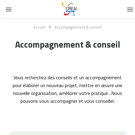
Passer
Passer
Passer
Accueil
Accompagnement & conseil
à
au
au
la
contenu
pied
Accompagnement & conseil
navigation
principal
de
principale
page
Vous recherchez des conseils et un accompagnement
pour élaborer un nouveau projet, mettre en œuvre une
nouvelle organisation, améliorer votre pratique…Nous
pouvons vous accompagner et vous conseiller.