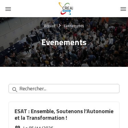
Passer
Passer
Passer
Accueil
Evenements
à
au
au
la
contenu
pied
Evenements
navigation
principal
de
principale
page
ESAT : Ensemble, Soutenons l’Autonomie
et la Transformation !