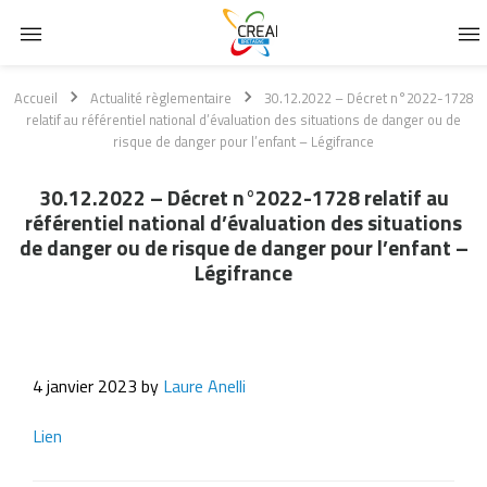
Passer
Passer
Passer
Accueil
Actualité règlementaire
30.12.2022 – Décret n°2022-1728
à
au
au
relatif au référentiel national d’évaluation des situations de danger ou de
la
contenu
pied
risque de danger pour l’enfant – Légifrance
navigation
principal
de
principale
page
30.12.2022 – Décret n°2022-1728 relatif au
référentiel national d’évaluation des situations
de danger ou de risque de danger pour l’enfant –
Légifrance
4 janvier 2023
by
Laure Anelli
Lien